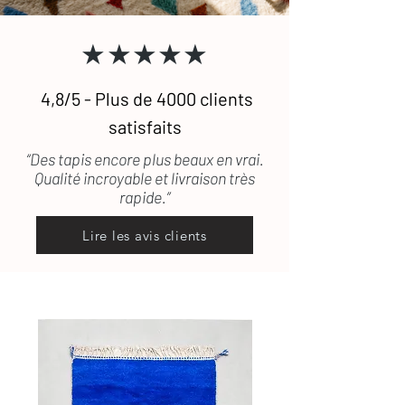
Consultez notre
guide complet
★★★★★
d’entretien
des tapis en laine
Une question ?
Contactez-nous
, on
vous répond rapidement
4,8/5 - Plus de 4000 clients
satisfaits
“Des tapis encore plus beaux en vrai.
Qualité incroyable et livraison très
rapide.”
Lire les avis clients