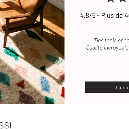
4,8/5 - Plus de 4
etien
des tapis en laine
 vous répond rapidement
“Des tapis enco
Qualité incroyable 
Lire l
SSI