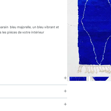
uarain bleu majorelle, un bleu vibrant et
 les pièces de votre intérieur
in
ors franges)
aucun frais de douane en Europe
és sous 24h via Chronopost.