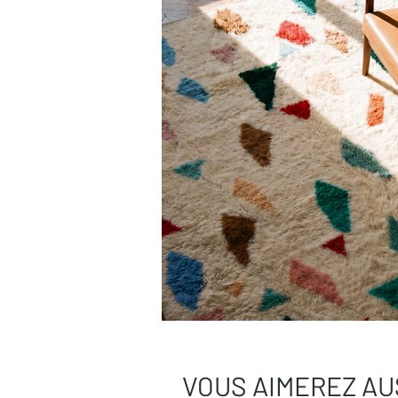
Besoin de plus de conseils ?
Consultez notre
guide complet d’entr
Une question ?
Contactez-nous
, on
VOUS AIMEREZ AU