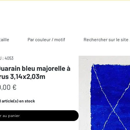
taille
Par couleur / motif
Rechercher sur le site 
 : 4053
uarain bleu majorelle à
rus 3,14x2,03m
Prix
,00 €
1 article(s) en stock
r au panier