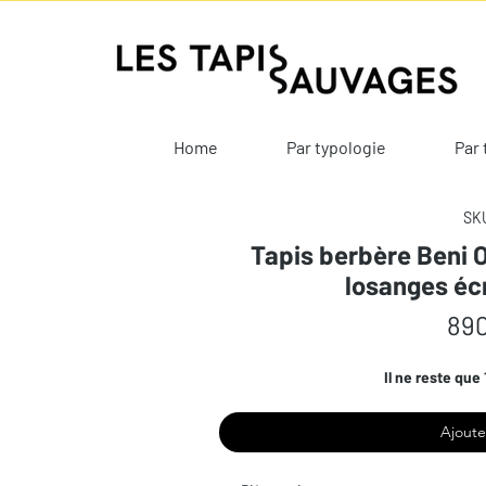
Home
Par typologie
Par 
SKU
Tapis berbère Beni O
losanges éc
890
Il ne reste que 
Ajoute