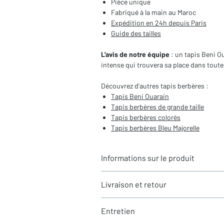
Pièce unique
Fabriqué à la main au Maroc
Expédition en 24h depuis Paris
Guide des tailles
L'avis de notre équipe
: un tapis Beni O
intense qui trouvera sa place dans toutes
Découvrez d'autres tapis berbères :
Tapis Beni Ouarain
Tapis berbères de
grande taille
Tapis berbères colorés
Tapis berbères Bleu Majorelle
Informations sur le produit
Typologie
: Tapis berbère Beni Ouara
Livraison et retour
Motifs
: Losanges
Dimensions du tapis
: 3,14x2,03m (h
LIVRAISON
Coloris
: Bleu Majorelle et écru
Entretien
Expédition rapide depuis Paris 🇫🇷 - 
Composition
: 100% Laine
Tous nos tapis sont en stock et expédi