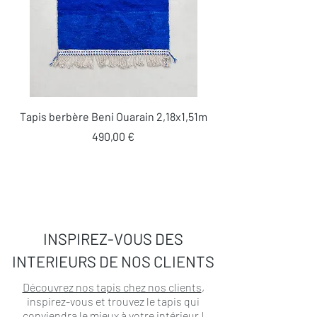
Tapis berbère Beni Ouarain 2,18x1,51m
Prix
490,00 €
INSPIREZ-VOUS DES
INTERIEURS DE NOS CLIENTS
Découvrez nos tapis chez nos clients
,
inspirez-vous et trouvez le tapis qui
conviendra le mieux à votre intérieur !