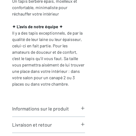
Un tapis berbère épais, moelleux et
confortable, minimaliste pour
réchauffer votre intérieur
✦ L'avis de notre équipe ✦
Il y a des tapis exceptionnels, de par la
qualité de leur laine ou leur épaisseur,
celui-ci en fait partie. Pour les
amateurs de douceur et de confort,
c'est le tapis qu'il vous faut. Sa taille
vous permettra aisément de lui trouver
une place dans votre intérieur : dans
votre salon pour un canapé 2 ou 3
places ou dans votre chambre.
Informations sur le produit
Typologie
: Tapis berbère Beni
Livraison et retour
Ouarain
Motifs
: Motifs géométriques gravés
LIVRAISON