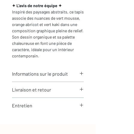
✦ L'avis de notre équipe ✦
Inspiré des paysages abstraits, ce tapis
associe des nuances de vert mousse,
orange abricot et vert kaki dans une
composition graphique pleine de relief.
Son dessin organique et sa palette
chaleureuse en font une pièce de
caractère, idéale pour un intérieur
contemporain.
Informations sur le produit
Typologie
: Tapis berbère Boujaad
Livraison et retour
Motifs :
Motifs minimalistes
Dimensions du tapis
: 2,53X1,50m
LIVRAISON
Coloris
: Vert mousse, vert chiné et
Entretien
Expédition rapide depuis Paris 🇫🇷 -
abricot
aucun frais de douane en Europe
Composition
: 100% Laine
La laine est une matière naturellement
Tous nos tapis sont en stock et
Les tapis Boujaad - Entre traditions et
résistante et facile à entretenir
expédiés sous 24h via Chronopost.
modernité