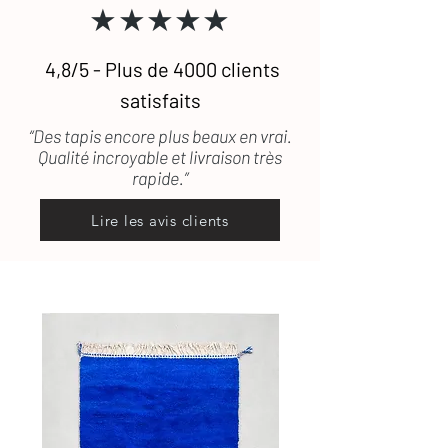
notre vigilance. Si le tapis est
★★★★★
défectueux ou encore abîmé durant le
transport, les frais de retour seront
pris en charge.
4,8/5 - Plus de 4000 clients
satisfaits
Pour toute question, n'hésitez pas à
consulter
notre FAQ
ou à
nous
“Des tapis encore plus beaux en vrai.
contacter.
Qualité incroyable et livraison très
rapide.”
Lire les avis clients