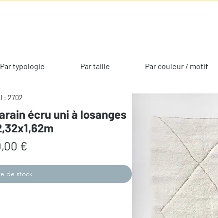
Par typologie
Par taille
Par couleur / motif
 : 2702
arain écru uni à losanges
2,32x1,62m
Prix
,00 €
e de stock