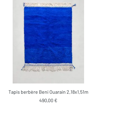
Tapis berbère Beni Ouarain 2,18x1,51m
Prix
490,00 €