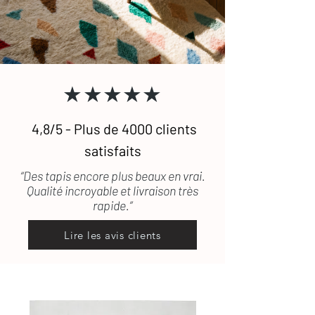
pris en charge.
prestataires si besoin.
Besoin de plus de conseils ?
Consultez notre
guide complet
★★★★★
d’entretien
des tapis en laine
Une question ?
Contactez-nous
, on
vous répond rapidement
4,8/5 - Plus de 4000 clients
satisfaits
“Des tapis encore plus beaux en vrai.
Qualité incroyable et livraison très
rapide.”
Lire les avis clients