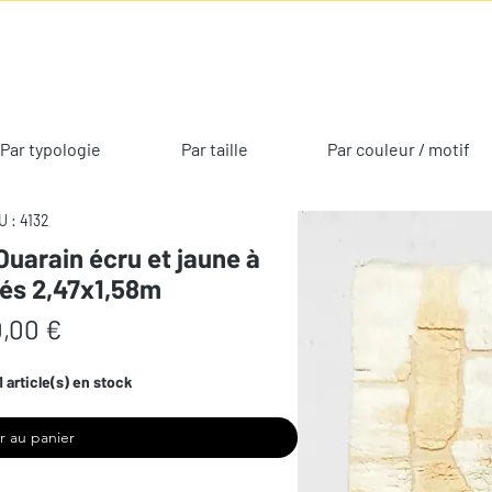
Par typologie
Par taille
Par couleur / motif
 : 4132
Ouarain écru et jaune à
vés 2,47x1,58m
Prix
,00 €
1 article(s) en stock
r au panier