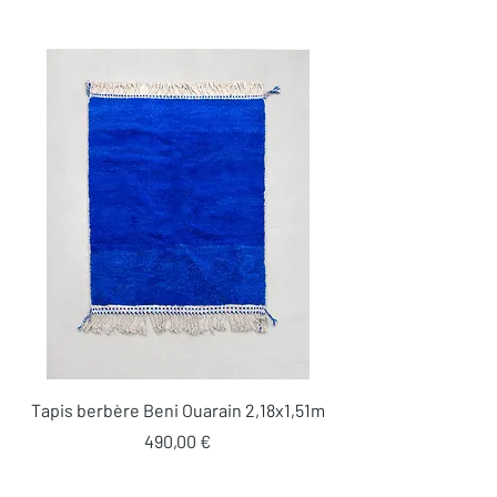
Tapis berbère Beni Ouarain 2,18x1,51m
Prix
490,00 €