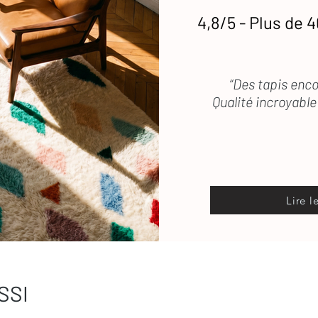
4,8/5 - Plus de 4
etien
des tapis en laine
 vous répond rapidement
“Des tapis enco
Qualité incroyable 
Lire l
SSI