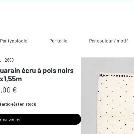
Par typologie
Par taille
Par couleur / motif
 : 2690
uarain écru à pois noirs
2x1,55m
Prix
,00 €
1 article(s) en stock
r au panier