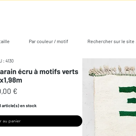
taille
Par couleur / motif
Rechercher sur le site 
 : 4130
arain écru à motifs verts
0x1,98m
Prix
,00 €
1 article(s) en stock
r au panier