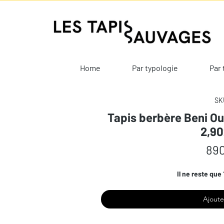
Home
Par typologie
Par 
SKU
Tapis berbère Beni Ou
2,9
890
Il ne reste que 
Ajoute