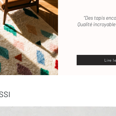
“Des tapis enco
Qualité incroyable 
Lire l
SSI