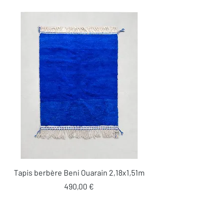
Tapis berbère Beni Ouarain 2,18x1,51m
Prix
490,00 €