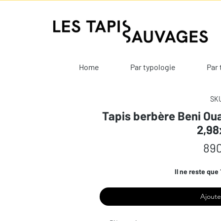
Home
Par typologie
Par 
SKU
Tapis berbère Beni Oua
2,9
890
Il ne reste que 
Ajoute