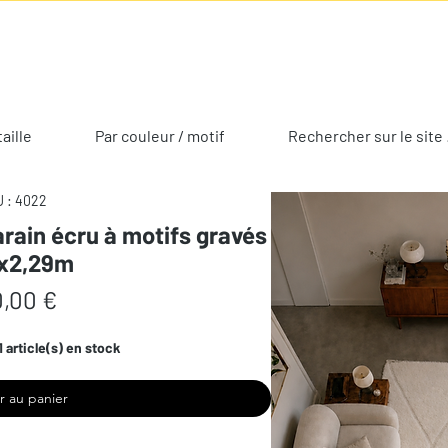
taille
Par couleur / motif
Rechercher sur le site 
 : 4022
rain écru à motifs gravés
8x2,29m
Prix
,00 €
1 article(s) en stock
r au panier