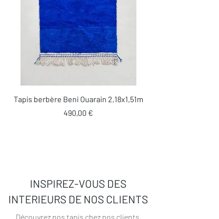
Tapis berbère Beni Ouarain 2,18x1,51m
Prix
490,00 €
INSPIREZ-VOUS DES
INTERIEURS DE NOS CLIENTS
Découvrez nos tapis chez nos clients
,