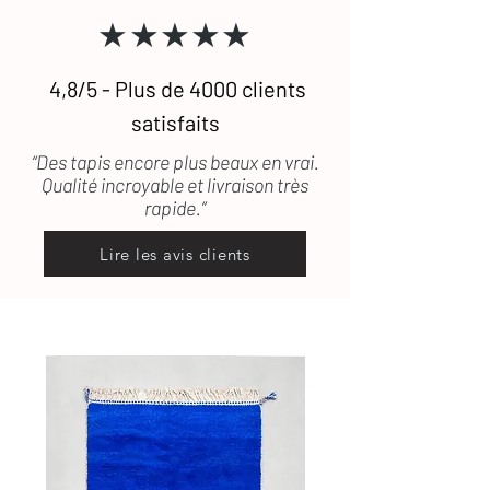
Consultez notre
guide complet
★★★★★
d’entretien
des tapis en laine
Une question ?
Contactez-nous
, on
vous répond rapidement
4,8/5 - Plus de 4000 clients
satisfaits
“Des tapis encore plus beaux en vrai.
Qualité incroyable et livraison très
rapide.”
Lire les avis clients