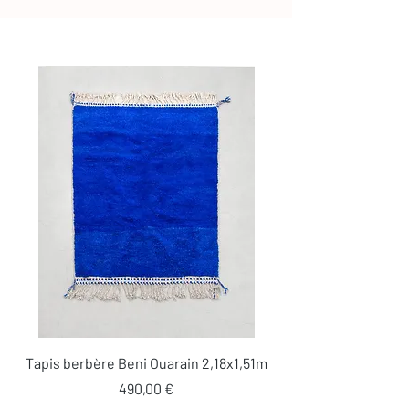
Tapis berbère Beni Ouarain 2,18x1,51m
Prix
490,00 €