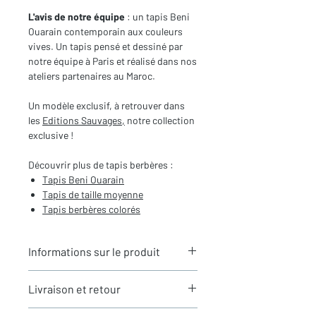
L'avis de notre équipe
: un tapis Beni
Ouarain contemporain aux couleurs
vives. Un tapis pensé et dessiné par
notre équipe à Paris et réalisé dans nos
ateliers partenaires au Maroc.
Un modèle exclusif, à retrouver dans
les
Editions Sauvages,
notre collection
exclusive !
Découvrir plus de tapis berbères :
Tapis Beni Ouarain
Tapis de taille moyenne
Tapis berbères colorés
Informations sur le produit
Typologie
: Tapis berbère Beni
Livraison et retour
Ouarain
Motifs
: Motifs graphiques
LIVRAISON