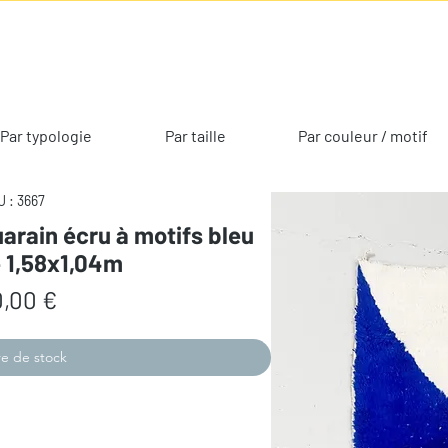
Par typologie
Par taille
Par couleur / motif
 : 3667
arain écru à motifs bleu
e 1,58x1,04m
Prix
,00 €
e de stock