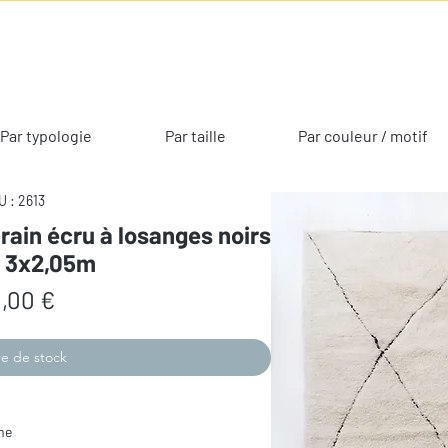
Par typologie
Par taille
Par couleur / motif
 : 2613
rain écru à losanges noirs
s 3x2,05m
Prix
,00 €
e de stock
me