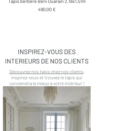
Tapis berbère Beni Ouarain 2,18x1,51m
Prix
490,00 €
INSPIREZ-VOUS DES
INTERIEURS DE NOS CLIENTS
Découvrez nos tapis chez nos clients
,
inspirez-vous et trouvez le tapis qui
conviendra le mieux à votre intérieur !