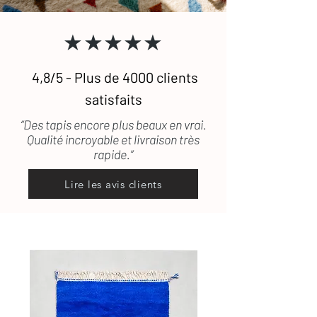
Consultez notre
guide complet
★★★★★
d’entretien
des tapis en laine
Une question ?
Contactez-nous
, on
vous répond rapidement
4,8/5 - Plus de 4000 clients
satisfaits
“Des tapis encore plus beaux en vrai.
Qualité incroyable et livraison très
rapide.”
Lire les avis clients