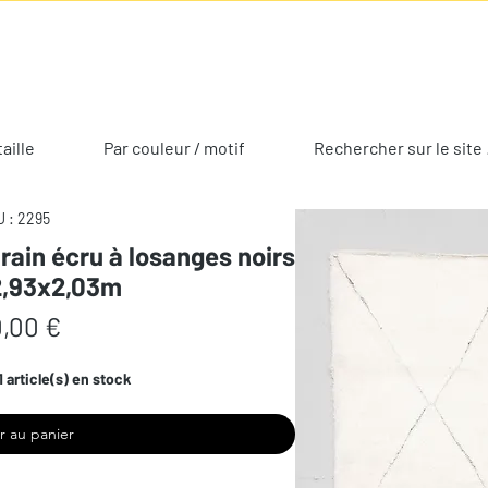
taille
Par couleur / motif
Rechercher sur le site 
 : 2295
rain écru à losanges noirs
2,93x2,03m
Prix
,00 €
1 article(s) en stock
r au panier