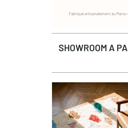
à tous les espaces. Traditionnellement 
Nettoyer à l’eau froide uniquement
minimalistes, ils existent aussi aujourd
Savonner avec un savon doux (savon 
RETOURS
Fabriqué artisanalement au Maroc e
pour s’intégrer à tous les styles de déco
Rincer à l’eau froide
Vous pouvez changer d'avis ! Retours s
Répéter si nécessaire jusqu’à disparition
Retours acceptés sous 14 jours
Sans justification (droit de rétractati
Nettoyage en profondeur
Remboursement sous 72h après réc
SHOWROOM A PA
Le tapis doit être retourné non utilisé, 
Pour un nettoyage occasionnel, vous pou
Les frais de retour sont à la charge de l’
nettoyage est généralement facturé au m
>> En cas de défaut ou de dommage lié au
Nous pouvons vous recommander des pre
charge.
Besoin de plus de conseils ?
Consultez notre
guide complet d’entr
Une question ?
Contactez-nous
, on