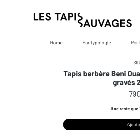
Home
Par typologie
Par 
SKU
Tapis berbère Beni Oua
gravés 
790
Il ne reste que 
Ajoute