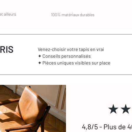
noirs et blancs avec des motifs graphiques
’hui dans des versions unies ou colorées,
de Marseille ou lessive douce)
t ailleurs
100% matériaux durables
ration, du plus épuré au plus audacieux.
ous 14 jours
 de la tache
on)
eption
RIS
Venez-choisir votre tapis en vrai
de préférence dans son emballage d’origine.
vez passer par un pressing spécialisé. Le
acheteur.
✦ Conseils personnalisés
².
✦ Pièces uniques visibles sur place
 transport, les frais de retour sont pris en
stataires si besoin.
etien
des tapis en laine
 vous répond rapidement
★★
4,8/5 - Plus de 4