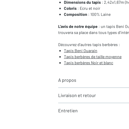
Dimensions du tapis
: 2,42x1,67m (h
Coloris
: Ecru et noir
Composition
: 100% Laine
L'avis de notre équipe
: un tapis Beni O
trouvera sa place dans tous types d'intér
Découvrez d'autres tapis berbères :
Tapis Beni Ouarain
Tapis berbères de
taille moyenne
Tapis berbères Noir et blanc
A propos
Les tapis berbères Beni Ouarain - le choix
Livraison et retour
Les tapis berbères Beni Ouarain sont tis
Tous les tapis sont actuellement en stoc
par une tribu berbère du même nom. Les 
Entretien
Chronopost. Les délais d'acheminement v
moelleux, fabriqués à 100% à partir de l
l'Europe de 3 à 4 jours. Pour toutes autr
tapis berbères, et notamment sur les Be
Vos tapis sont livrés propres et nettoyés 
d'environ 7 jours.
courant de vos tapis, nous vous recomm