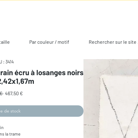
taille
Par couleur / motif
Rechercher sur le site 
 : 3414
rain écru à losanges noirs
2,42x1,67m
Prix
Prix
€ 
467,50 €
original
promotionnel
e de stock
in
ns la trame