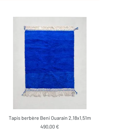
Tapis berbère Beni Ouarain 2,18x1,51m
Prix
490,00 €