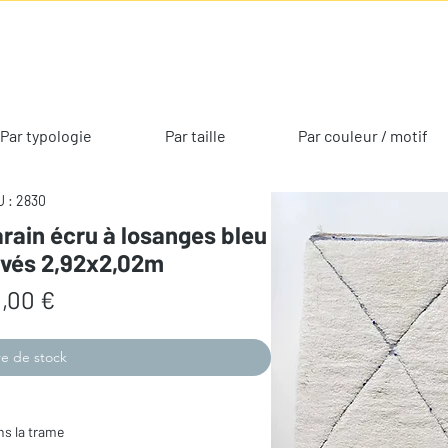
Par typologie
Par taille
Par couleur / motif
 : 2830
rain écru à losanges bleu
avés 2,92x2,02m
Prix
,00 €
e de stock
ns la trame