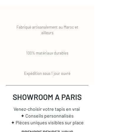
Quels sont les délais de livraison ?
Comment retourner une commande ?
Toutes les réponses à vos questions se
trouvent certainement dans notre
FAQ
,
Fabriqué artisanalement au Maroc et
sinon n'hésitez pas à
nous contacter
ailleurs
100% matériaux durables
Expédition sous 1 jour ouvré
SHOWROOM A PARIS
Venez-choisir votre tapis en vrai
✦ Conseils personnalisés
✦ Pièces uniques visibles sur place