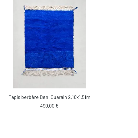
Tapis berbère Beni Ouarain 2,18x1,51m
Prix
490,00 €