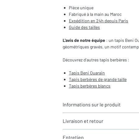
Pièce unique
Fabriqué à la main au Maroc
Expédition en 24h depuis Paris
Guide des tailles
L'avis de notre équipe
: un tapis Beni O
géométriques gravés, un motif contempo
Découvrez d'autres tapis berbères :
Tapis Beni Ouarain
Tapis berbères
de grande taille
Tapis berbères blancs
Informations sur le produit
Typologie
: Tapis berbère Beni Ouara
Livraison et retour
Motifs
: Motifs géométriques gravés 
Dimensions du tapis
: 3,09x1,88m (h
LIVRAISON
Coloris
: Ecru uni
Entretien
Expédition rapide depuis Paris 🇫🇷 - 