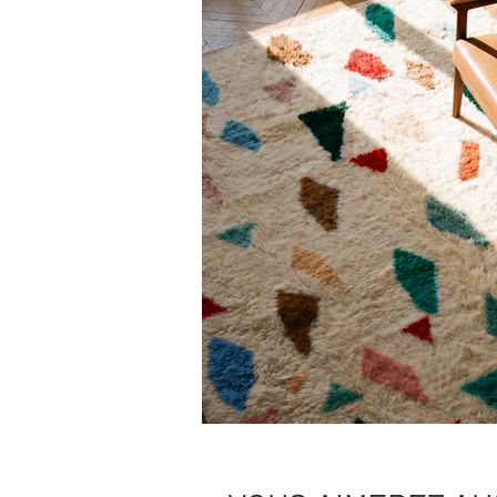
Nous pouvons vous recommander des pre
charge.
Besoin de plus de conseils ?
Consultez notre
guide complet d’entr
Une question ?
Contactez-nous
, on