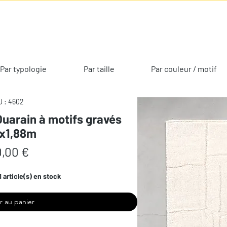
Par typologie
Par taille
Par couleur / motif
 : 4602
Ouarain à motifs gravés
9x1,88m
Prix
,00 €
1 article(s) en stock
r au panier