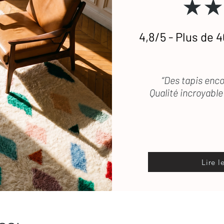
★★
stataires si besoin.
4,8/5 - Plus de 4
etien
des tapis en laine
 vous répond rapidement
“Des tapis enco
Qualité incroyable 
Lire l