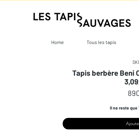
Home
Tous les tapis
SKU
Tapis berbère Beni 
3,0
890
Il ne reste que 
Ajoute