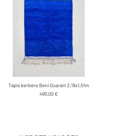
Tapis berbère Beni Ouarain 2,18x1,51m
Prix
490,00 €