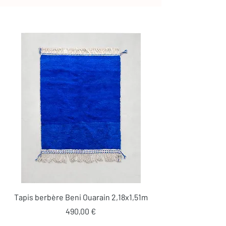
Tapis berbère Beni Ouarain 2,18x1,51m
Prix
490,00 €