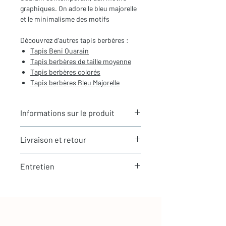
graphiques. On adore le bleu majorelle
et le minimalisme des motifs
Découvrez d'autres tapis berbères :
Tapis Beni Ouarain
Tapis berbères de
taille moyenne
Tapis berbères colorés
Tapis berbères Bleu Majorelle
Informations sur le produit
Typologie
: Tapis berbère Beni
Livraison et retour
Ouarain
Motifs
: Motifs graphiques
LIVRAISON
contemporains
Entretien
Expédition rapide depuis Paris 🇫🇷 -
Dimensions du tapis
: 2,33X1,45m
aucun frais de douane en Europe
(hors franges)
La laine est une matière naturellement
Tous nos tapis sont en stock et
Coloris
: Ecru et Bleu Majorelle
résistante et facile à entretenir
expédiés sous 24h via Chronopost.
Composition
: 100% Laine
Entretien simple au quotidien
🇫🇷 France : livraison en 24 à 48h