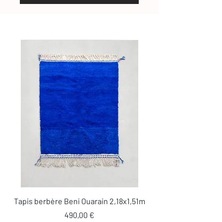
Tapis berbère Beni Ouarain 2,18x1,51m
Prix
490,00 €