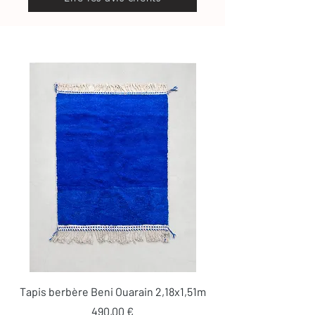
Tapis berbère Beni Ouarain 2,18x1,51m
Prix
490,00 €