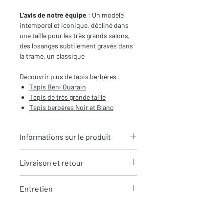
L'avis de notre équipe
: Un modèle
intemporel et iconique, décliné dans
une taille pour les très grands salons,
des losanges subtilement gravés dans
la trame, un classique
Découvrir plus de tapis berbères :
Tapis Beni Ouarain
Tapis de très grande taille
Tapis berbères Noir et Blanc
Informations sur le produit
Typologie
: Tapis berbère Beni
Livraison et retour
Ouarain
Motifs
: Motifs de losanges
LIVRAISON
Dimensions du tapis
: 3,55X2,54m
Entretien
Expédition rapide depuis Paris 🇫🇷 -
(hors franges)
aucun frais de douane en Europe
Coloris
: Ecru et noir
La laine est une matière naturellement
Tous nos tapis sont en stock et
Composition
: 100% Laine
résistante et facile à entretenir