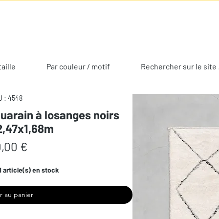
taille
Par couleur / motif
Rechercher sur le site 
 : 4548
uarain à losanges noirs
2,47x1,68m
Prix
,00 €
1 article(s) en stock
r au panier