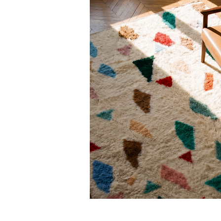
>> En cas de défaut ou de dommage lié au
Nous pouvons vous recommander des pre
charge.
Besoin de plus de conseils ?
Consultez notre
guide complet d’entr
Une question ?
Contactez-nous
, on