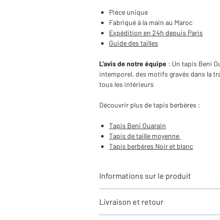
Pièce unique
Fabriqué à la main au Maroc
Expédition en 24h depuis Paris
Guide des tailles
L'avis de notre équipe
: Un tapis Beni 
intemporel, des motifs gravés dans la t
tous les intérieurs
Découvrir plus de tapis berbères :
Tapis Beni Ouarain
Tapis de taille moyenne
Tapis berbères Noir et blanc
Informations sur le produit
Typologie
: Tapis berbère Beni Ouara
Livraison et retour
Motifs
: Motifs de losanges gravés
Dimensions du tapis
: 2,47X1,68m (h
LIVRAISON