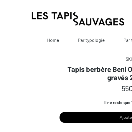
Home
Par typologie
Par 
SKU
Tapis berbère Beni O
gravés 
550
Il ne reste que 
Ajoute