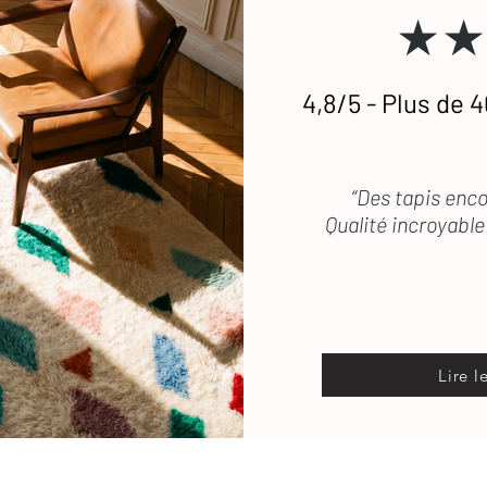
★★
 transport, les frais de retour sont pris en
stataires si besoin.
4,8/5 - Plus de 4
etien
des tapis en laine
 vous répond rapidement
“Des tapis enco
Qualité incroyable 
Lire l