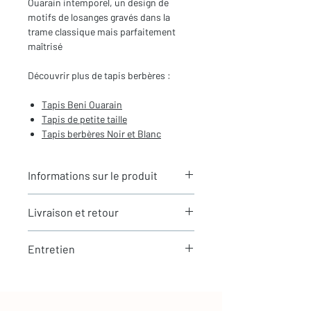
Ouarain intemporel, un design de
motifs de losanges gravés dans la
trame classique mais parfaitement
maîtrisé
Découvrir plus de tapis berbères :
Tapis
Beni Ouarain
Tapis de petite taille
Tapis berbères
Noir et Blanc
Informations sur le produit
Typologie
: Tapis berbère Beni
Livraison et retour
Ouarain
Motifs
: Motifs de losanges gravés
LIVRAISON
Dimensions du tapis
: 1,60x1,02m
Entretien
Expédition rapide depuis Paris 🇫🇷 -
(hors franges)
aucun frais de douane en Europe
Coloris
: Ecru
La laine est une matière naturellement
Tous nos tapis sont en stock et
Composition
: 100% Laine
résistante et facile à entretenir
expédiés sous 24h via Chronopost.