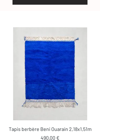
Tapis berbère Beni Ouarain 2,18x1,51m
Prix
490,00 €