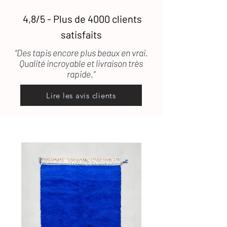
Une question ?
Contactez-nous
, on
vous répond rapidement
4,8/5 - Plus de 4000 clients
satisfaits
“Des tapis encore plus beaux en vrai.
Qualité incroyable et livraison très
rapide.”
Lire les avis clients