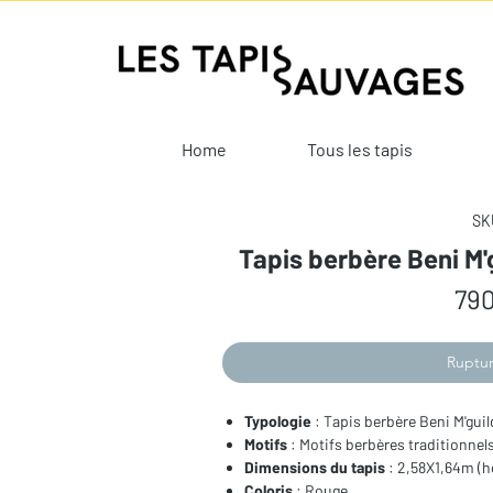
Home
Tous les tapis
SKU
Tapis berbère Beni M'
790
Ruptur
Typologie
: Tapis berbère Beni M'guil
Motifs
: Motifs berbères traditionnel
Dimensions du tapis
: 2,58X1,64m (h
Coloris
: Rouge