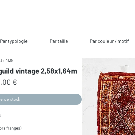
Par typologie
Par taille
Par couleur / motif
 : 4139
guild vintage 2,58x1,64m
Prix
,00 €
e de stock
d
s
ors franges)