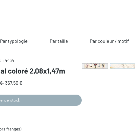
Par typologie
Par taille
Par couleur / motif
 : 4434
lal coloré 2,08x1,47m
Prix
Prix
€ 
367,50 €
original
promotionnel
e de stock
ors franges)