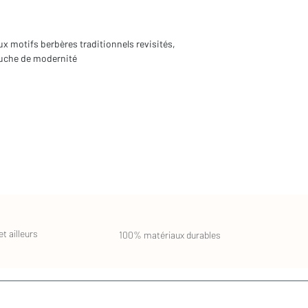
aux motifs berbères traditionnels revisités,
touche de modernité
t ailleurs
100% matériaux durables