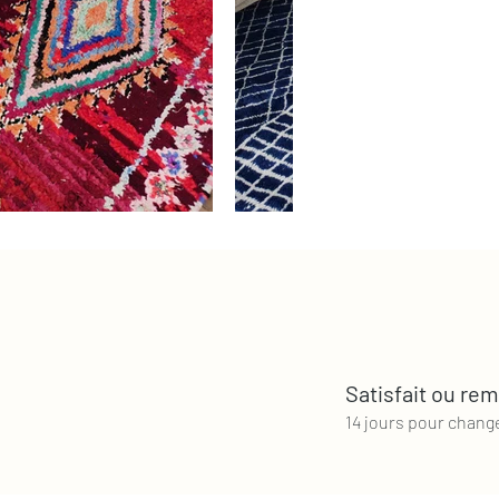
Satisfait ou re
14 jours pour changer