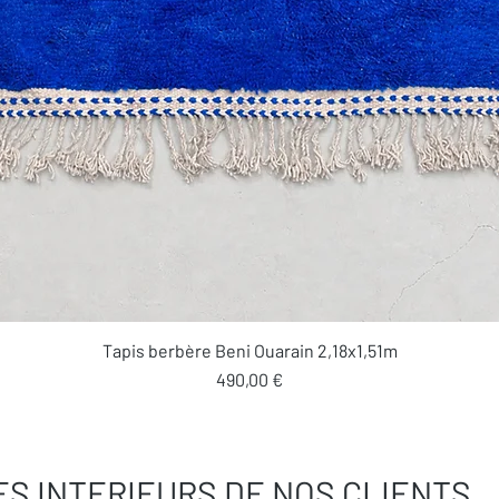
Aperçu rapide
Tapis berbère Beni Ouarain 2,18x1,51m
Prix
490,00 €
ES INTERIEURS DE NOS CLIENTS