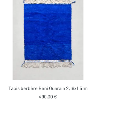
Tapis berbère Beni Ouarain 2,18x1,51m
Prix
490,00 €