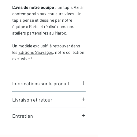
L'avis de notre équipe
: un tapis Azilal
contemporain aux couleurs vives. Un
tapis pensé et dessiné par notre
équipe à Paris et réalisé dans nos
ateliers partenaires au Maroc.
Un modèle exclusif, à retrouver dans
les
Editions Sauvages,
notre collection
exclusive !
Informations sur le produit
Typologie
: Tapis berbère Azilal
Livraison et retour
Motifs
: Motifs graphiques
contemporains
LIVRAISON
Dimensions du tapis
: 2,91x1,90m
Entretien
Expédition rapide depuis Paris 🇫🇷 -
(hors franges)
aucun frais de douane en Europe
Coloris
: Ecru à motifs colorés fluos
La laine est une matière naturellement
Tous nos tapis sont en stock et
Composition
: 100% Laine
résistante et facile à entretenir
expédiés sous 24h via Chronopost.