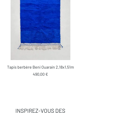
Tapis berbère Beni Ouarain 2,18x1,51m
Prix
490,00 €
INSPIREZ-VOUS DES