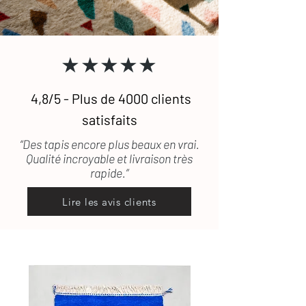
Besoin de plus de conseils ?
Consultez notre
guide complet
★★★★★
d’entretien
des tapis en laine
Une question ?
Contactez-nous
, on
vous répond rapidement
4,8/5 - Plus de 4000 clients
satisfaits
“Des tapis encore plus beaux en vrai.
Qualité incroyable et livraison très
rapide.”
Lire les avis clients