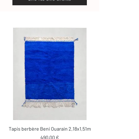
Tapis berbère Beni Ouarain 2,18x1,51m
Prix
490,00 €