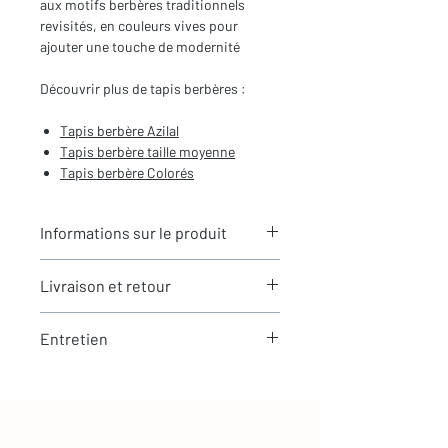
aux motifs berbères traditionnels
revisités, en couleurs vives pour
ajouter une touche de modernité
Découvrir plus de tapis berbères :
Tapis berbère Azilal
Tapis berbère taille moyenne
Tapis berbère Colorés
Informations sur le produit
Typologie
: Tapis berbère Azilal
Livraison et retour
Motifs
: Motifs berbères
Dimensions du tapis
: 2,60X1,68m
LIVRAISON
(hors franges)
Entretien
Expédition rapide depuis Paris 🇫🇷 -
Coloris
: Ecru et multicolore
aucun frais de douane en Europe
Composition
: 100% Laine
La laine est une matière naturellement
Tous nos tapis sont en stock et
résistante et facile à entretenir
expédiés sous 24h via Chronopost.
Les tapis Azilal, le tapis berbère coloré
tendance
Entretien simple au quotidien