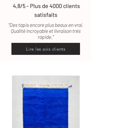
souhaitez recevoir des photographies
pris en charge.
4,8/5 - Plus de 4000 clients
supplémentaires de certains de nos
tapis. (lestapissauvages@gmail.com /
satisfaits
Pour toute question, n'hésitez pas à
0634789095)
consulter
notre FAQ
ou à
nous
“Des tapis encore plus beaux en vrai.
contacter.
Qualité incroyable et livraison très
rapide.”
Lire les avis clients