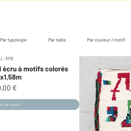
Par typologie
Par taille
Par couleur / motif
 : 3179
l écru à motifs colorés
0x1,58m
Prix
,00 €
e de stock