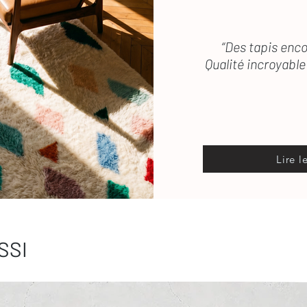
“Des tapis enco
Qualité incroyable 
Lire l
SSI