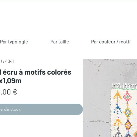
Par typologie
Par taille
Par couleur / motif
 : 4041
l écru à motifs colorés
5x1,09m
Prix
,00 €
e de stock