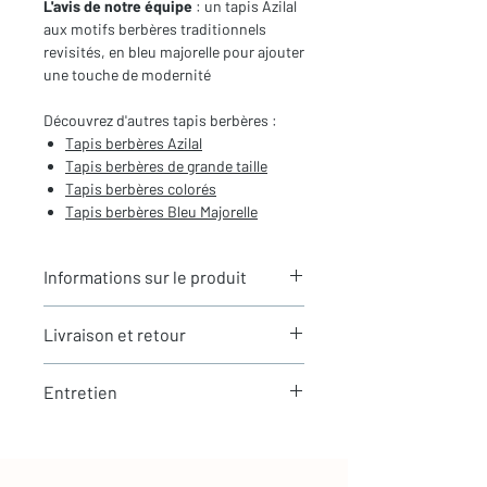
L'avis de notre équipe
: un tapis Azilal
aux motifs berbères traditionnels
revisités, en bleu majorelle pour ajouter
une touche de modernité
Découvrez d'autres tapis berbères :
T
apis berbères Azilal
Tapis berbères de
grande taille
Tapis berbères colorés
Tapis berbères Bleu Majorelle
Informations sur le produit
Typologie
: Tapis berbère Azilal
Livraison et retour
Motifs
: Motifs contemporains
Dimensions du tapis
: 3x1,86m
LIVRAISON
(hors franges)
Entretien
Expédition rapide depuis Paris 🇫🇷 -
Coloris
: Bleu Majorelle et écru
aucun frais de douane en Europe
Composition
: 100% Laine
La laine est une matière naturellement
Tous nos tapis sont en stock et
résistante et facile à entretenir
expédiés sous 24h via Chronopost.
Les tapis Azilal, le tapis berbère coloré