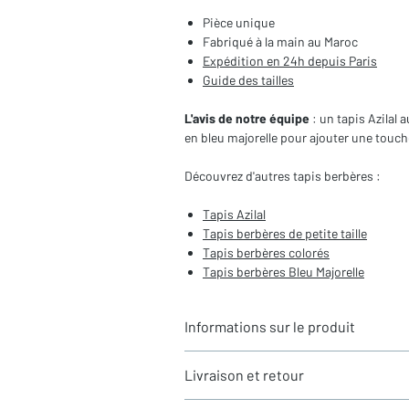
Pièce unique
Fabriqué à la main au Maroc
Expédition en 24h depuis Paris
Guide des tailles
L'avis de notre équipe
: un tapis Azilal 
en bleu majorelle pour ajouter une touc
Découvrez d'autres tapis berbères :
Tapis
Azilal
Tapis berbères de
petite taille
Tapis berbères colorés
Tapis berbères Bleu Majorelle
Informations sur le produit
Typologie
: Tapis berbère Azilal
Livraison et retour
Motifs
: Motifs berbères
Dimensions du tapis
: 3,15x1,92m (ho
LIVRAISON