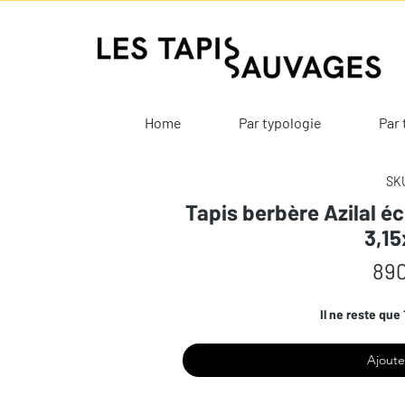
Home
Par typologie
Par 
SKU
Tapis berbère Azilal éc
3,1
890
Il ne reste que 
Ajoute