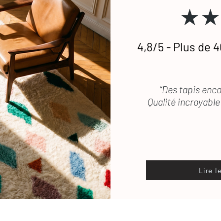
★★
 transport, les frais de retour sont pris en
stataires si besoin.
4,8/5 - Plus de 4
etien
des tapis en laine
 vous répond rapidement
“Des tapis enco
Qualité incroyable 
Lire l