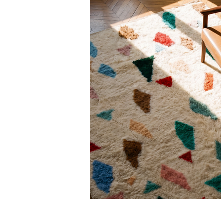
>> En cas de défaut ou de dommage lié au
Nous pouvons vous recommander des pre
charge.
Besoin de plus de conseils ?
Consultez notre
guide complet d’entr
Une question ?
Contactez-nous
, on