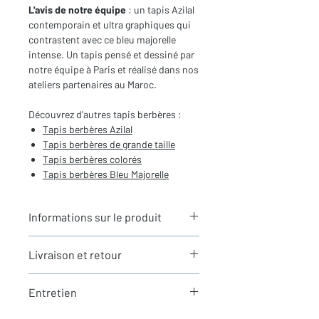
L'avis de notre équipe
: un tapis Azilal
contemporain et ultra graphiques qui
contrastent avec ce bleu majorelle
intense. Un tapis pensé et dessiné par
notre équipe à Paris et réalisé dans nos
ateliers partenaires au Maroc.
Découvrez d'autres tapis berbères :
T
apis berbères Azilal
Tapis berbères de
grande taille
Tapis berbères colorés
Tapis berbères Bleu Majorelle
Informations sur le produit
Typologie
: Tapis berbère Azilal
Livraison et retour
Motifs
: Motifs graphiques
contemporains
LIVRAISON
Dimensions du tapis
: 3,05x1,88m
Entretien
Expédition rapide depuis Paris 🇫🇷 -
(hors franges)
aucun frais de douane en Europe
Coloris
: Ecru à motifs bleu
La laine est une matière naturellement