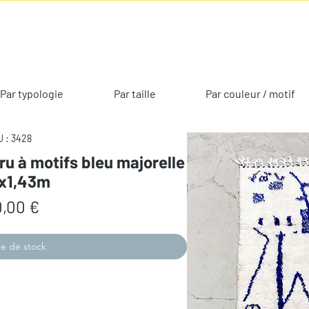
Par typologie
Par taille
Par couleur / motif
 : 3428
ru à motifs bleu majorelle
7x1,43m
Prix
,00 €
e de stock