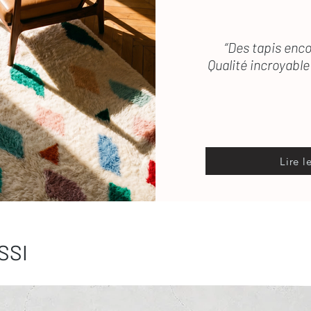
“Des tapis enco
Qualité incroyable 
Lire l
SSI