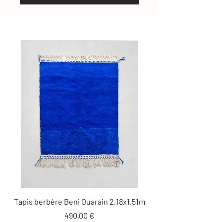
Tapis berbère Beni Ouarain 2,18x1,51m
Prix
490,00 €